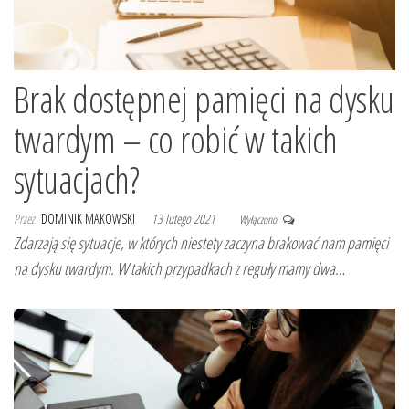
Brak dostępnej pamięci na dysku
twardym – co robić w takich
sytuacjach?
Przez
DOMINIK MAKOWSKI
13 lutego 2021
Wyłączono
Zdarzają się sytuacje, w których niestety zaczyna brakować nam pamięci
na dysku twardym. W takich przypadkach z reguły mamy dwa…