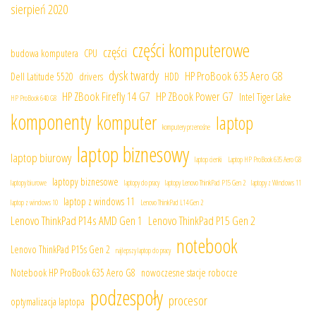
sierpień 2020
części komputerowe
części
budowa komputera
CPU
dysk twardy
HP ProBook 635 Aero G8
Dell Latitude 5520
drivers
HDD
HP ZBook Firefly 14 G7
HP ZBook Power G7
Intel Tiger Lake
HP ProBook 640 G8
komponenty
komputer
laptop
komputery przenośne
laptop biznesowy
laptop biurowy
laptop cienki
Laptop HP ProBook 635 Aero G8
laptopy biznesowe
laptopy biurowe
laptopy do pracy
laptopy Lenovo ThinkPad P15 Gen 2
laptopy z Windows 11
laptop z windows 11
laptop z windows 10
Lenovo ThinkPad L14 Gen 2
Lenovo ThinkPad P14s AMD Gen 1
Lenovo ThinkPad P15 Gen 2
notebook
Lenovo ThinkPad P15s Gen 2
najlepszy laptop do pracy
Notebook HP ProBook 635 Aero G8
nowoczesne stacje robocze
podzespoły
procesor
optymalizacja laptopa