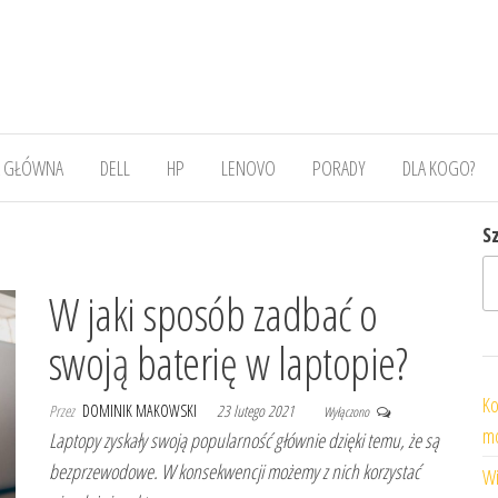
 GŁÓWNA
DELL
HP
LENOVO
PORADY
DLA KOGO?
S
W jaki sposób zadbać o
swoją baterię w laptopie?
Ko
Przez
DOMINIK MAKOWSKI
23 lutego 2021
Wyłączono
mo
Laptopy zyskały swoją popularność głównie dzięki temu, że są
bezprzewodowe. W konsekwencji możemy z nich korzystać
Wi