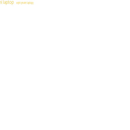
ni laptop
wytrzymałe laptopy