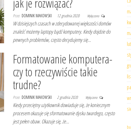
jak je rozwiązać?
cz
ma
Przez
DOMINIK MAKOWSKI
12 grudnia 2020
Wyłączono
kw
W dzisiejszych czasach w zdecydowanej większości domów
znaleźć możemy laptopy bądź komputery. Kiedy dojdzie do
ma
pewnych problemów, często decydujemy się…
lu
Formatowanie komputera-
st
gr
czy to rzeczywiście takie
li
trudne?
pa
Przez
DOMINIK MAKOWSKI
2 grudnia 2020
wr
Wyłączono
Kiedy przeciętny użytkownik dowiaduje się, że koniecznym
si
procesem okazuje się sformatowanie dysku twardego, często
jest pełen obaw. Okazuje się, że…
bu