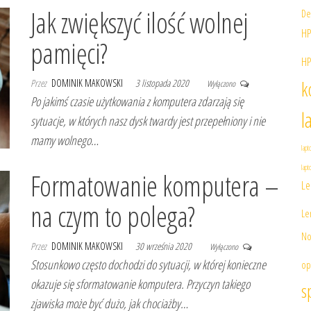
Jak zwiększyć ilość wolnej
De
HP
pamięci?
HP
Przez
DOMINIK MAKOWSKI
3 listopada 2020
k
Wyłączono
Po jakimś czasie użytkowania z komputera zdarzają się
l
sytuacje, w których nasz dysk twardy jest przepełniony i nie
mamy wolnego…
lapt
lap
Formatowanie komputera –
Le
na czym to polega?
Le
No
Przez
DOMINIK MAKOWSKI
30 września 2020
Wyłączono
Stosunkowo często dochodzi do sytuacji, w której konieczne
op
okazuje się sformatowanie komputera. Przyczyn takiego
s
zjawiska może być dużo, jak chociażby…