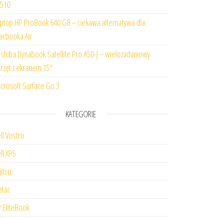
510
ptop HP ProBook 640 G8 – ciekawa alternatywa dla
cbooka Air
shiba Dynabook Satellite Pro A50-J – wielozadaniowy
rzęt z ekranem 15″
crosoft Surface Go 3
KATEGORIE
ll Vostro
ll XPS
jitsu
tac
 EliteBook