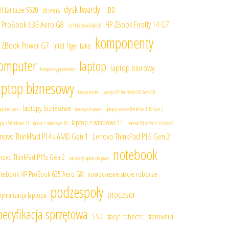
dysk twardy
ll Latitude 5520
drivers
HDD
 ProBook 635 Aero G8
HP ZBook Firefly 14 G7
HP ProBook 640 G8
komponenty
 ZBook Power G7
Intel Tiger Lake
omputer
laptop
laptop biurowy
komputery przenośne
aptop biznesowy
laptop cienki
Laptop HP ProBook 635 Aero G8
laptopy biznesowe
opy biurowe
laptopy do pracy
laptopy Lenovo ThinkPad P15 Gen 2
laptop z windows 11
topy z Windows 11
laptop z windows 10
Lenovo ThinkPad L14 Gen 2
novo ThinkPad P14s AMD Gen 1
Lenovo ThinkPad P15 Gen 2
notebook
novo ThinkPad P15s Gen 2
najlepszy laptop do pracy
tebook HP ProBook 635 Aero G8
nowoczesne stacje robocze
podzespoły
procesor
tymalizacja laptopa
pecyfikacja sprzętowa
SSD
stacje robocze
sterowniki