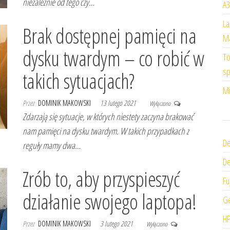
niezależnie od tego czy…
A3
La
Brak dostępnej pamięci na
Ma
dysku twardym – co robić w
To
sp
takich sytuacjach?
Mi
Przez
DOMINIK MAKOWSKI
13 lutego 2021
Wyłączono
Zdarzają się sytuacje, w których niestety zaczyna brakować
nam pamięci na dysku twardym. W takich przypadkach z
De
reguły mamy dwa…
De
Zrób to, aby przyspieszyć
Fu
działanie swojego laptopa!
Ge
HP
Przez
DOMINIK MAKOWSKI
3 lutego 2021
Wyłączono