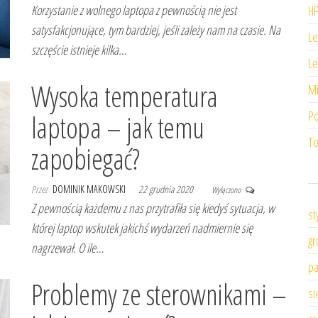
Korzystanie z wolnego laptopa z pewnością nie jest
HP
satysfakcjonujące, tym bardziej, jeśli zależy nam na czasie. Na
Le
szczęście istnieje kilka…
Le
Wysoka temperatura
Mi
Po
laptopa – jak temu
To
zapobiegać?
Przez
DOMINIK MAKOWSKI
22 grudnia 2020
Wyłączono
Z pewnością każdemu z nas przytrafiła się kiedyś sytuacja, w
st
której laptop wskutek jakichś wydarzeń nadmiernie się
gr
nagrzewał. O ile…
pa
Problemy ze sterownikami –
si