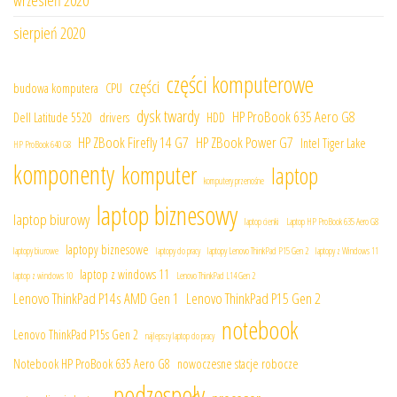
wrzesień 2020
sierpień 2020
części komputerowe
części
budowa komputera
CPU
dysk twardy
HP ProBook 635 Aero G8
Dell Latitude 5520
drivers
HDD
HP ZBook Firefly 14 G7
HP ZBook Power G7
Intel Tiger Lake
HP ProBook 640 G8
komponenty
komputer
laptop
komputery przenośne
laptop biznesowy
laptop biurowy
laptop cienki
Laptop HP ProBook 635 Aero G8
laptopy biznesowe
laptopy biurowe
laptopy do pracy
laptopy Lenovo ThinkPad P15 Gen 2
laptopy z Windows 11
laptop z windows 11
laptop z windows 10
Lenovo ThinkPad L14 Gen 2
Lenovo ThinkPad P14s AMD Gen 1
Lenovo ThinkPad P15 Gen 2
notebook
Lenovo ThinkPad P15s Gen 2
najlepszy laptop do pracy
Notebook HP ProBook 635 Aero G8
nowoczesne stacje robocze
podzespoły