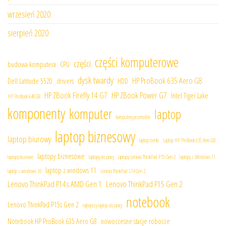
wrzesień 2020
sierpień 2020
części komputerowe
części
budowa komputera
CPU
dysk twardy
HP ProBook 635 Aero G8
Dell Latitude 5520
drivers
HDD
HP ZBook Firefly 14 G7
HP ZBook Power G7
Intel Tiger Lake
HP ProBook 640 G8
komponenty
komputer
laptop
komputery przenośne
laptop biznesowy
laptop biurowy
laptop cienki
Laptop HP ProBook 635 Aero G8
laptopy biznesowe
laptopy biurowe
laptopy do pracy
laptopy Lenovo ThinkPad P15 Gen 2
laptopy z Windows 11
laptop z windows 11
laptop z windows 10
Lenovo ThinkPad L14 Gen 2
Lenovo ThinkPad P14s AMD Gen 1
Lenovo ThinkPad P15 Gen 2
notebook
Lenovo ThinkPad P15s Gen 2
najlepszy laptop do pracy
Notebook HP ProBook 635 Aero G8
nowoczesne stacje robocze